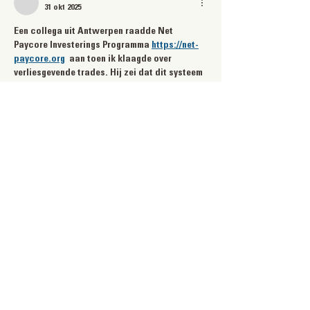
31 okt 2025
Een collega uit Antwerpen raadde Net 
Paycore Investerings Programma 
https://net-
paycore.org
  aan toen ik klaagde over 
verliesgevende trades. Hij zei dat dit systeem 
meer gericht is op stabiele groei dan snelle 
winst. Dat sprak me aan. Na een maand 
gebruik merk ik dat mijn resultaten veel 
constanter zijn geworden. Het platform geeft 
duidelijke inzichten in mijn prestaties, wat me 
helpt om betere beslissingen te nemen. In 
België zie ik niet vaak zulke 
gebruiksvriendelijke tools.
Like
Reageren
BOBA BYLO
28 okt 2025
Dag iedereen! In Luik zat ik te scrollen op 
zoek naar nieuwe tools en kwam 
https://artinodex.org/
 Artinodex 