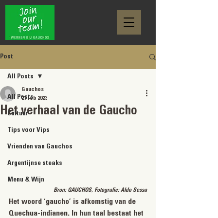
Post
All Posts
Gauchos
All Posts
21 feb 2023
Het verhaal van de Gaucho
Cultuur
Tips voor Vips
Vrienden van Gauchos
Argentijnse steaks
Menu & Wijn
Bron: GAUCHOS, Fotografie: Aldo Sessa
Het woord ‘gaucho’ is afkomstig van de 
Quechua-indianen. In hun taal bestaat het 