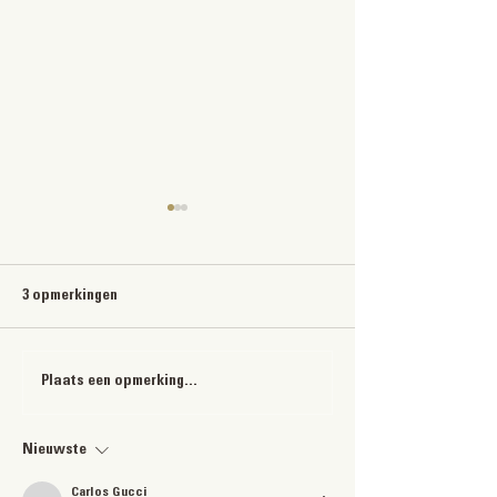
3 opmerkingen
De Argentijnse m
de Argentijnse kookcultuur
Plaats een opmerking...
Nieuwste
Carlos Gucci