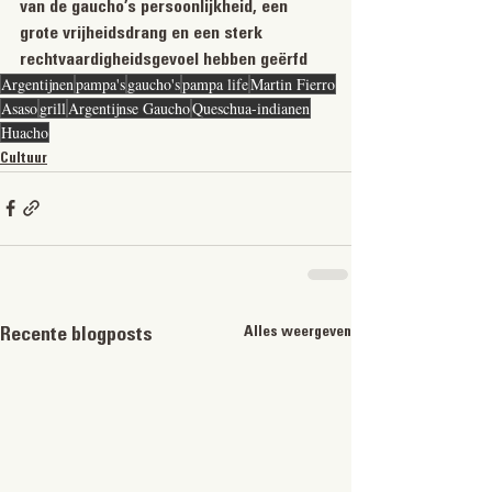
van de gaucho’s persoonlijkheid, een 
grote vrijheidsdrang en een sterk 
rechtvaardigheidsgevoel hebben geërfd
Argentijnen
pampa's
gaucho's
pampa life
Martin Fierro
Asaso
grill
Argentijnse Gaucho
Queschua-indianen
Huacho
Cultuur
Alles weergeven
Recente blogposts