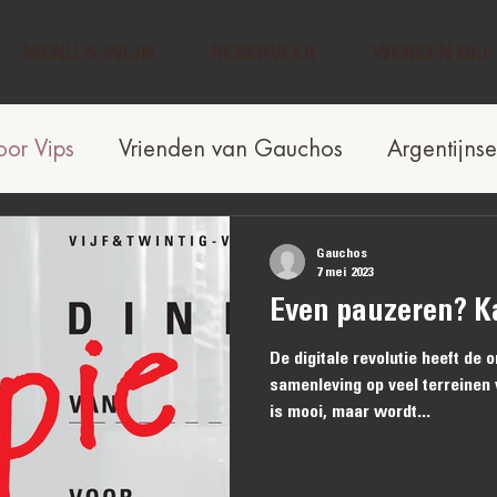
MENU & WIJN
RESERVEER
WERKEN BIJ
oor Vips
Vrienden van Gauchos
Argentijnse
Gauchos
7 mei 2023
Even pauzeren? K
De digitale revolutie heeft de 
samenleving op veel terreinen 
is mooi, maar wordt...