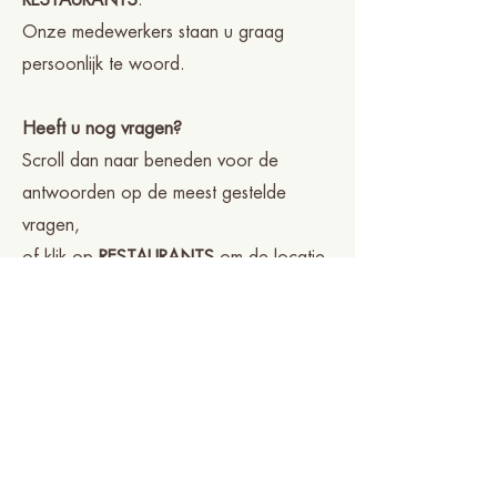
RESTAURANTS
.
Onze medewerkers staan u graag
persoonlijk te woord.
Heeft u nog vragen?
Scroll dan naar beneden voor de
antwoorden op de meest gestelde
vragen,
of klik op
RESTAURANTS
om de locatie
van uw keuze te bekijken.
VEELGESTELDE VRAGEN
m.b.t RESERVEREN
Klik op het
+ voor het antwoord op uw vraag