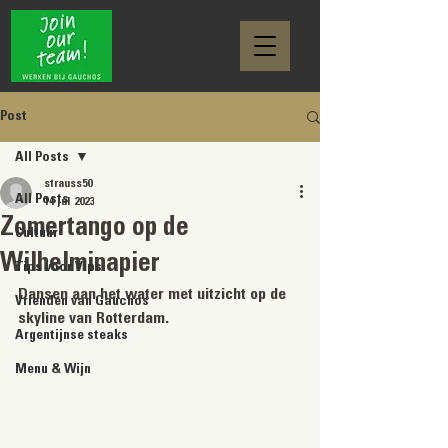
Post
All Posts
strauss50
All Posts
14 jul 2023
Zomertango op de
Cultuur
Wilhelminapier
Tips voor Vips
Dansen aan het water met uitzicht op de 
Vrienden van Gauchos
skyline van Rotterdam.
Argentijnse steaks
Menu & Wijn