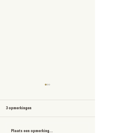
3 opmerkingen
Plaats een opmerking...
Gauchos doet mee aan de
Last minute