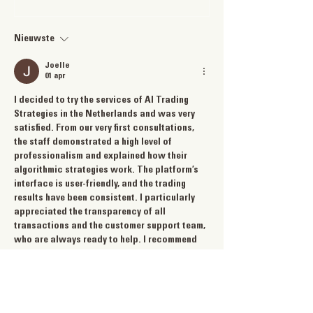
Restaurant Week.
steakliefhebbers 
Reserveer nu uw tafel!
Nieuwste
Joelle
01 apr
I decided to try the services of AI Trading 
Strategies in the Netherlands and was very 
satisfied. From our very first consultations, 
the staff demonstrated a high level of 
professionalism and explained how their 
algorithmic strategies work. The platform’s 
interface is user-friendly, and the trading 
results have been consistent. I particularly 
appreciated the transparency of all 
transactions and the customer support team, 
who are always ready to help. I recommend 
them to anyone looking for a reliable partner 
in AI-powered…
Meer tonen