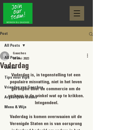
Post
All Posts
Gauchos
All Posts
30 mei 2023
Vaderdag
Cultuur
Vaderdag is, in tegenstelling tot een 
Tips voor Vips
populaire misvatting, niet in het leven 
Vrienden van Gauchos
geroepen door de commercie om de 
verkoop in de winkel wat op te krikken. 
Argentijnse steaks
Integendeel.
Menu & Wijn
Vaderdag is komen overwaaien uit de 
Verenigde Staten en is van oorsprong 