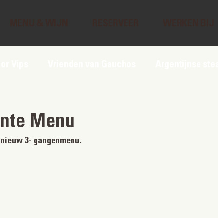
MENU & WIJN
RESERVEER
WERKEN BIJ
oor Vips
Vrienden van Gauchos
Argentijnse ste
ente Menu
n nieuw 3- gangenmenu.