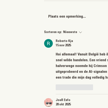
Plaats een opmerking...
🥩 Early Steak Club bij Gauchos
Sorteren op:
Nieuwste
Roberto Kja
15 nov 2025
Hoi allemaal! Vanuit België heb
snel wilde handelen. Een vriend s
halverwege noemde hij Crimson F
uitgeprobeerd en de AI-signale
een trade die mijn dag volledig h
Like
Reageren
JoeR Enfo
28 okt 2025