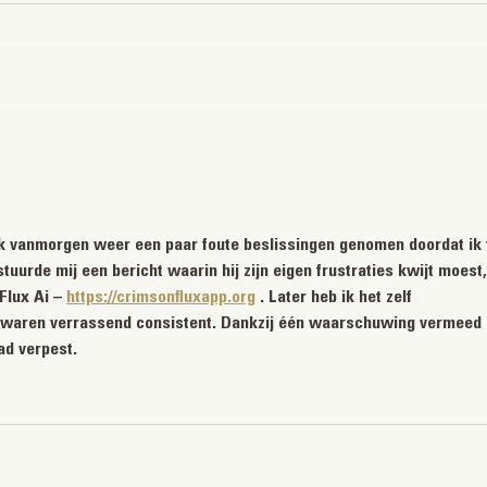
Gauchos doet mee aan de
Last 
Restaurant Week. Reserveer nu
opgel
uw tafel!
 ik vanmorgen weer een paar foute beslissingen genomen doordat ik 
tuurde mij een bericht waarin hij zijn eigen frustraties kwijt moest,
lux Ai – 
https://crimsonfluxapp.org
 . Later heb ik het zelf 
n waren verrassend consistent. Dankzij één waarschuwing vermeed 
ad verpest.