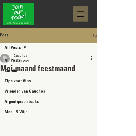
Post
All Posts
Gauchos
All Posts
1 mei 2023
Mei-maand feestmaand
Cultuur
. 
Tips voor Vips
Vrienden van Gauchos
Argentijnse steaks
Menu & Wijn