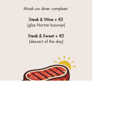
Maak uw diner compleet:
Steak & Wine + €5
(glas Norton huiswijn)
Steak & Sweet + €5
(
dessert
of the day)
Voorwaarden
✓ Geldig
maandag t/m donderdag
✓
Reserveren via onze website verplicht !