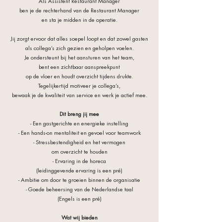
Als Assistent Restaurant Manager
ben je de rechterhand
van de Restaurant Manager
en sta je midden in de operatie.
Jij zorgt ervoor dat alles soepel loopt en dat zowel gasten
als collega’s zich gezien en geholpen voelen.
Je ondersteunt bij het aansturen van het team,
bent een zichtbaar aanspreekpunt
op de vloer en houdt overzicht tijdens drukte.
Tegelijkertijd motiveer je collega’s,
bewaak je de kwaliteit van service en werk je actief mee.
Dit breng jij mee
- Een gastgerichte en energieke instelling
- Een hands-on mentaliteit en gevoel voor teamwork
- Stressbestendigheid en het vermogen
om overzicht te houden
- Ervaring in de horeca
(leidinggevende ervaring
is een pré)
- Ambitie om door te groeien binnen de organisatie
- Goede beheersing van de Nederlandse taal
(Engels is een pré)
Wat wij bieden