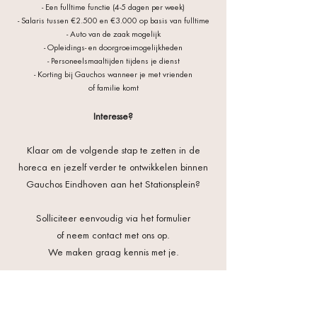
- Een fulltime functie (4-5 dagen per week)
- Salaris tussen €2.500 en €3.000 op basis van fulltime
- Auto van de zaak mogelijk
- Opleidings- en doorgroeimogelijkheden
- Personeelsmaaltijden tijdens je dienst
- Korting bij Gauchos wanneer je met vrienden
of familie komt
Interesse?
Klaar om de volgende stap te zetten in de
horeca en jezelf verder te ontwikkelen
binnen
Gauchos Eindhoven aan het Stationsplein?
Solliciteer eenvoudig via het formulier
of neem contact met ons op.
We maken graag kennis met je.
SOLLICITEER DIRECT
Voornaam
*