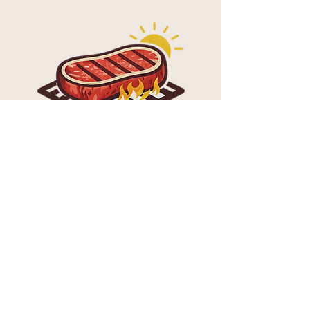
¿Te gustaría cortar un filete en casa o
disfrutar de las mejores costillas de la
ciudad?
Consulta el
menú
Puedes pedir todos los platos del menú.
¡Mantener vigilado! Si tienes que
conducir rápido a casa porque el helado
de tu postre se está derritiendo… no nos
hacemos responsables de una multa por
exceso de velocidad.
Las reglas del juego son las siguientes: