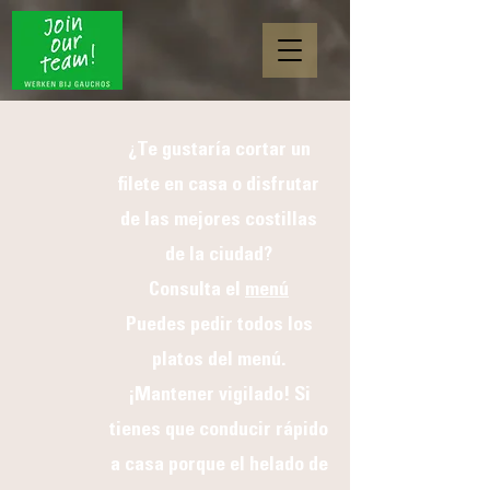
¿Te gustaría cortar un
filete en casa o disfrutar
de las mejores costillas
de la ciudad?
Consulta el
menú
Puedes pedir todos los
platos del menú.
¡Mantener vigilado! Si
tienes que conducir rápido
a casa porque el helado de